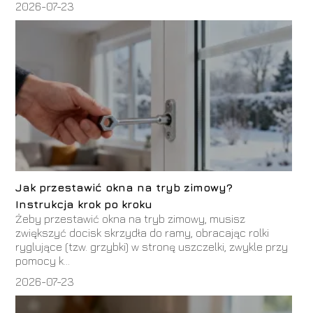
2026-07-23
Jak przestawić okna na tryb zimowy?
Instrukcja krok po kroku
Żeby przestawić okna na tryb zimowy, musisz
zwiększyć docisk skrzydła do ramy, obracając rolki
ryglujące (tzw. grzybki) w stronę uszczelki, zwykle przy
pomocy k...
2026-07-23