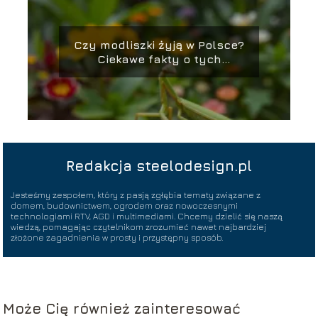
Czy modliszki żyją w Polsce?
Ciekawe fakty o tych
owadach
Redakcja steelodesign.pl
Jesteśmy zespołem, który z pasją zgłębia tematy związane z
domem, budownictwem, ogrodem oraz nowoczesnymi
technologiami RTV, AGD i multimediami. Chcemy dzielić się naszą
wiedzą, pomagając czytelnikom zrozumieć nawet najbardziej
złożone zagadnienia w prosty i przystępny sposób.
Może Cię również zainteresować