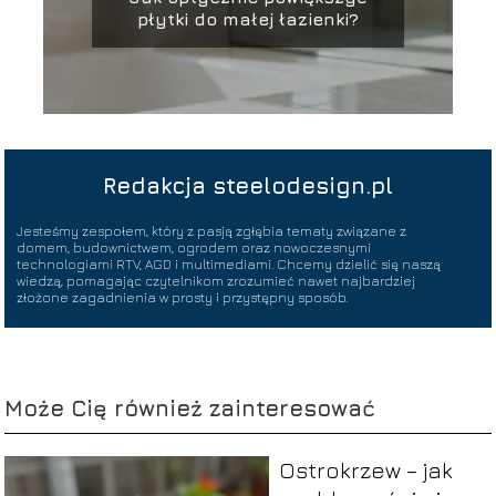
płytki do małej łazienki?
Redakcja steelodesign.pl
Jesteśmy zespołem, który z pasją zgłębia tematy związane z
domem, budownictwem, ogrodem oraz nowoczesnymi
technologiami RTV, AGD i multimediami. Chcemy dzielić się naszą
wiedzą, pomagając czytelnikom zrozumieć nawet najbardziej
złożone zagadnienia w prosty i przystępny sposób.
Może Cię również zainteresować
Ostrokrzew – jak