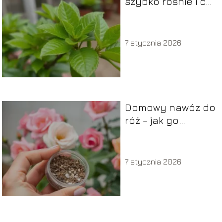
szybko rośnie i co
wpływa na jego
przyrost?
7 stycznia 2026
Domowy nawóz do
róż – jak go
przygotować i
stosować?
7 stycznia 2026