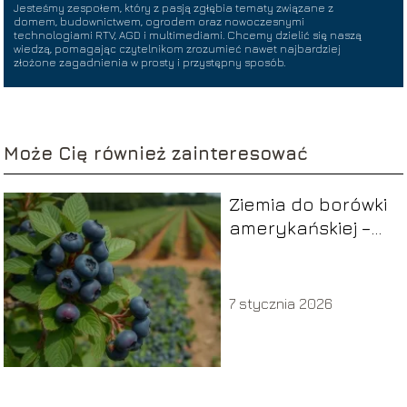
Jesteśmy zespołem, który z pasją zgłębia tematy związane z
domem, budownictwem, ogrodem oraz nowoczesnymi
technologiami RTV, AGD i multimediami. Chcemy dzielić się naszą
wiedzą, pomagając czytelnikom zrozumieć nawet najbardziej
złożone zagadnienia w prosty i przystępny sposób.
Może Cię również zainteresować
Ziemia do borówki
amerykańskiej –
jaką wybrać i jak
sadzić?
7 stycznia 2026