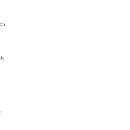
u
 do
cią
e