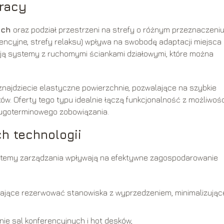
pracy
ych
oraz podział przestrzeni na strefy o różnym przeznaczeni
rencyjne, strefy relaksu) wpływa na swobodę adaptacji miejsca
rają systemy z ruchomymi ściankami działowymi, które można
najdziecie elastyczne powierzchnie, pozwalające na szybkie
w. Oferty tego typu idealnie łączą funkcjonalność z możliwoś
ługoterminowego zobowiązania.
h technologii
ystemy zarządzania wpływają na efektywne zagospodarowanie
lające rezerwować stanowiska z wyprzedzeniem, minimalizując
ie sal konferencyjnych i hot desków,