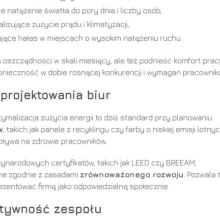
 natężenie światła do pory dnia i liczby osób,
izujące zużycie prądu i klimatyzacji,
jące hałas w miejscach o wysokim natężeniu ruchu.
 oszczędności w skali miesięcy, ale też podnieść komfort prac
 konieczność w dobie rosnącej konkurencji i wymagań pracownik
rojektowania biur
malizacja zużycia energii to dziś standard przy planowaniu
w
, takich jak panele z recyklingu czy farby o niskiej emisji lotny
wpływa na zdrowie pracowników.
zynarodowych certyfikatów, takich jak LEED czy BREEAM,
ane zgodnie z zasadami
zrównoważonego rozwoju
. Pozwala 
rezentować firmę jako odpowiedzialną społecznie.
ktywność zespołu