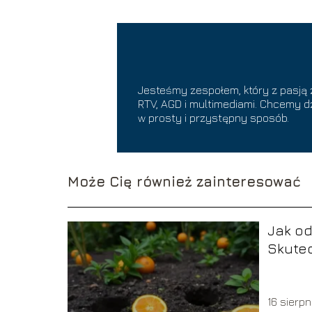
Jesteśmy zespołem, który z pasją
RTV, AGD i multimediami. Chcemy d
w prosty i przystępny sposób.
Może Cię również zainteresować
Jak od
Skute
sposob
16 sierp