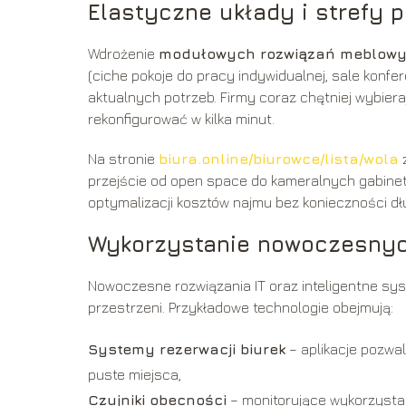
Elastyczne układy i strefy 
Wdrożenie
modułowych rozwiązań meblow
(ciche pokoje do pracy indywidualnej, sale konfe
aktualnych potrzeb. Firmy coraz chętniej wybie
rekonfigurować w kilka minut.
Na stronie
biura.online/biurowce/lista/wola
z
przejście od open space do kameralnych gabinetó
optymalizacji kosztów najmu bez konieczności d
Wykorzystanie nowoczesnyc
Nowoczesne rozwiązania IT oraz inteligentne s
przestrzeni. Przykładowe technologie obejmują:
Systemy rezerwacji biurek
– aplikacje pozwa
puste miejsca,
Czujniki obecności
– monitorujące wykorzystan