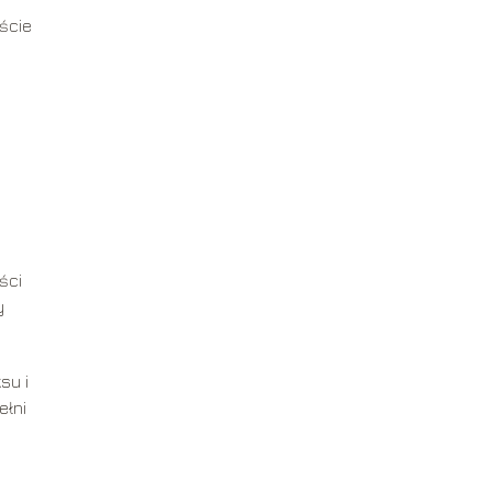
ście
ści
y
su i
ełni