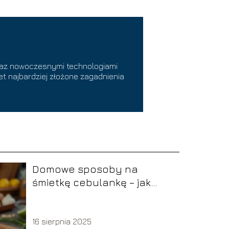
raz nowoczesnymi technologiami
t najbardziej złożone zagadnienia
Domowe sposoby na
śmietkę cebulankę – jak
skutecznie zwalczać?
16 sierpnia 2025