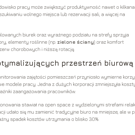
odowisko pracy może zwiększyć produktywność nawet o kilkana
ukiwaniu wolnego miejsca lub rezerwacji sali, a więcej na
ulowanych biurek oraz wyraźnego podziału na strefy sprzyja
ry, elementy roślinne (np.
zielone ściany
) oraz komfort
rzerw chorobowych i niższą rotację.
optymalizujących przestrzeń biurową
onitorowania zajętości pomieszczeń przyniosło wymierne korzy
we modele pracy. Jedna z dużych korporacji zmniejszyła koszt
kaźniki zaangażowania pracowników.
cjonowania stawiał na open space z wydzielonymi strefami relak
ji udało się mu zamienić tradycyjne biuro na mniejsze, ale w p
aźny spadek kosztów utrzymania o blisko 30%.