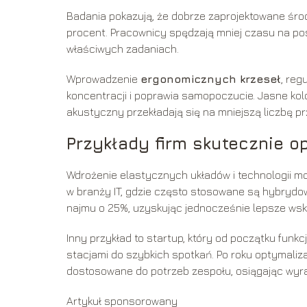
Badania pokazują, że dobrze zaprojektowane śr
procent. Pracownicy spędzają mniej czasu na posz
właściwych zadaniach.
Wprowadzenie
ergonomicznych krzeseł
, reg
koncentracji i poprawia samopoczucie. Jasne kolo
akustyczny przekładają się na mniejszą liczbę p
Przykłady firm skutecznie 
Wdrożenie elastycznych układów i technologii m
w branży IT, gdzie często stosowane są hybrydo
najmu o 25%, uzyskując jednocześnie lepsze ws
Inny przykład to startup, który od początku funk
stacjami do szybkich spotkań. Po roku optymalizac
dostosowane do potrzeb zespołu, osiągając wyr
Artykuł sponsorowany