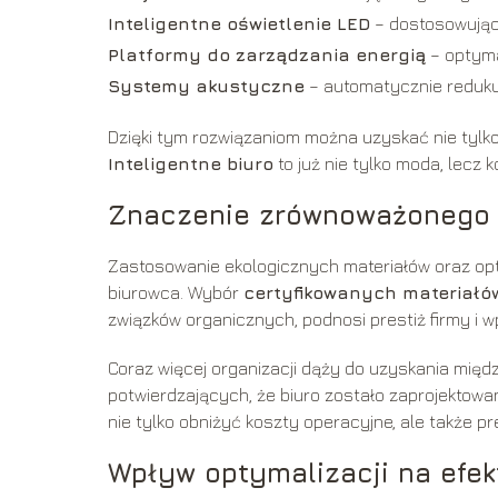
Inteligentne oświetlenie LED
– dostosowujące
Platformy do zarządzania energią
– optymal
Systemy akustyczne
– automatycznie reduku
Dzięki tym rozwiązaniom można uzyskać nie tylko
Inteligentne biuro
to już nie tylko moda, lecz
Znaczenie zrównoważonego p
Zastosowanie ekologicznych materiałów oraz opty
biurowca. Wybór
certyfikowanych materiałó
związków organicznych, podnosi prestiż firmy i 
Coraz więcej organizacji dąży do uzyskania międ
potwierdzających, że biuro zostało zaprojektow
nie tylko obniżyć koszty operacyjne, ale także p
Wpływ optymalizacji na efe