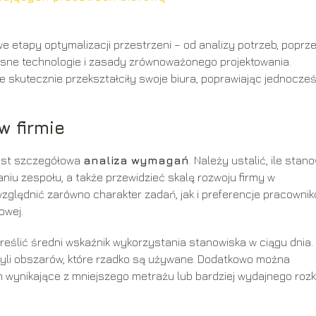
 etapy optymalizacji przestrzeni – od analizy potrzeb, poprz
sne technologie i zasady zrównoważonego projektowania.
e skutecznie przekształciły swoje biura, poprawiając jednocze
w firmie
jest szczegółowa
analiza wymagań
. Należy ustalić, ile stan
iu zespołu, a także przewidzieć skalę rozwoju firmy w
zględnić zarówno charakter zadań, jak i preferencje pracowni
owej.
eślić średni wskaźnik wykorzystania stanowiska w ciągu dnia.
zyli obszarów, które rzadko są używane. Dodatkowo można
 wynikające z mniejszego metrażu lub bardziej wydajnego roz