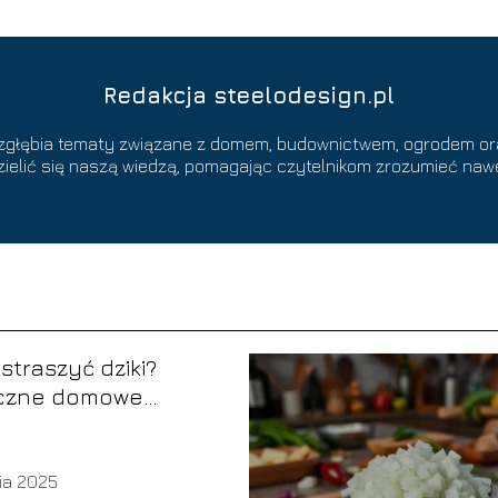
Redakcja steelodesign.pl
 zgłębia tematy związane z domem, budownictwem, ogrodem o
zielić się naszą wiedzą, pomagając czytelnikom zrozumieć nawe
straszyć dziki?
czne domowe
y na dziki
nia 2025