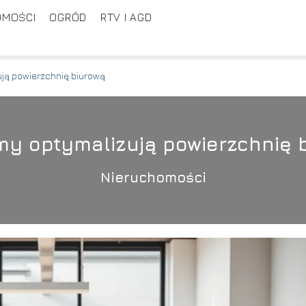
OMOŚCI
OGRÓD
RTV I AGD
ują powierzchnię biurową
rmy optymalizują powierzchnię 
Nieruchomości