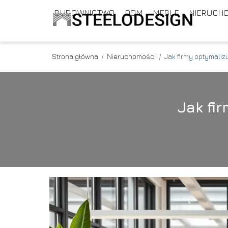
BUDOWNICTWO
DOM
MEBLE
NIERUCH
Strona główna
/
Nieruchomości
/
Jak firmy optymaliz
Jak fi