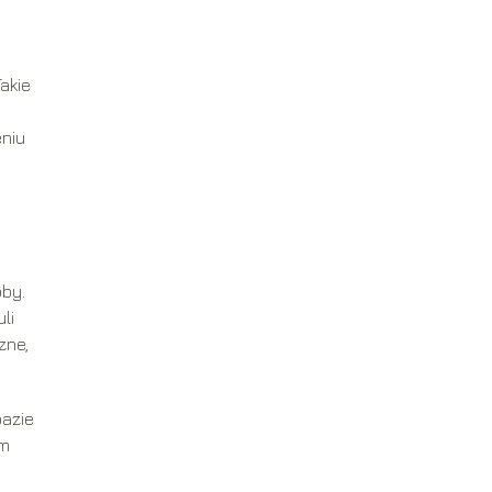
akie
eniu
oby.
li
zne,
bazie
lm