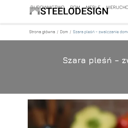
BUDOWNICTWO
DOM
MEBLE
NIERUCH
Strona główna
/
Dom
/
Szara pleśń – zwalczanie dom
Szara pleśń – 