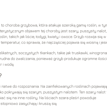
, to choroba grzybowa, która atakuje szeroką gamę roślin, w ty
kterystycznym objawem tej choroby jest szary, puszysty nalot,
n, takich jak liście, łodygi, kwiaty i owoce. Grzyb rozwija się w
mperatur, co sprawia, że najczęściej pojawia się wiosną i jesi
delikatnych, soczystych tkankach, takie jak truskawki, winogrona
trudna do zwalczania, ponieważ grzyb produkuje ogromne ilości
r i wodę.
?
i łatwe do rozpoznania. Na zainfekowanych roślinach pojawiają
bko pokrywają się szarym, puszystym nalotem. Ten szary nalot 
iać się na inne rośliny. Na liściach szara pleśń powoduje
stopniowo zasychają i kruszą się.