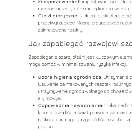
Kompostowanie:
Kompostowanie jest dosk
mikroorganizmy, które mogą konkurować z pa
Olejki eteryczne:
Niektóre olejki eteryczne
przeciwgrzybicze. Można przygotować roztwór 
zainfekowane rośliny.
Jak zapobiegać rozwojowi sza
Zapobieganie szarej pleśni jest kluczowym elemen
mogą pomóc w minimalizowaniu ryzyka infekcji:
Dobra higiena ogrodnicza:
Utrzymanie cz
Usuwanie zainfekowanych resztek roślinnych
utrzymywanie ogrodu wolnego od chwastów i
się rozwijać.
Odpowiednie nawadnianie:
Unikaj nadmi
które moczą liście, kwiaty i owoce. Zamiast
roślin, co pomaga utrzymać liście suche i zm
grzyba.