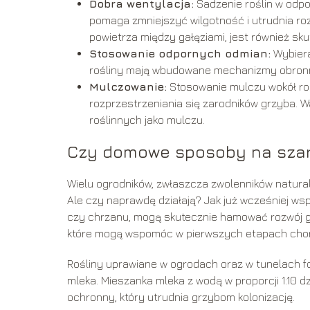
Dobra wentylacja:
Sadzenie roślin w odpo
pomaga zmniejszyć wilgotność i utrudnia rozw
powietrza między gałęziami, jest również sk
Stosowanie odpornych odmian:
Wybiera
rośliny mają wbudowane mechanizmy obronne,
Mulczowanie:
Stosowanie mulczu wokół roś
rozprzestrzeniania się zarodników grzyba. W
roślinnych jako mulczu.
Czy domowe sposoby na szar
Wielu ogrodników, zwłaszcza zwolenników natura
Ale czy naprawdę działają? Jak już wcześniej wsp
czy chrzanu, mogą skutecznie hamować rozwój g
które mogą wspomóc w pierwszych etapach cho
Rośliny uprawiane w ogrodach oraz w tunelach f
mleka. Mieszanka mleka z wodą w proporcji 1:10 dz
ochronny, który utrudnia grzybom kolonizację.