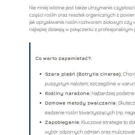
Nie mniej istotne jest także utrzymanie czystoś
części roślin oraz resztek organicznych z powie
jak opryskiwanie roślin roztworem ziołowym czy 
najlepiej działają w połączeniu z profesjonalnymi
Co warto zapamietać?:
Szara pleśń (Botrytis cinerea):
Choro
puszystym nalotem, szczególnie w warunk
Rośliny narażone:
Najbardziej podatne 
Domowe metody zwalczania:
Skutecz
sadzenie roślin towarzyszących (np. nagi
Zapobieganie:
Kluczowe strategie to do
wybór odpornych odmian oraz mulczowan