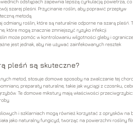
wiednich odstępach zapewnia lepszą cyrkulację powietrza, co
ój szarej pleśni. Przycinanie roślin, aby poprawić przepływ
uteczną metodą.
j odmiany roślin, które są naturalnie odporne na szarą pleśń. T
 które mogą znacznie zmniejszyć ryzyko infekcji.
lin może pomóc w kontrolowaniu wilgotności gleby i ogranicz
ażne jest jednak, aby nie używać zainfekowanych resztek
ą pleśń są skuteczne?
lnych metod, stosuje domowe sposoby na zwalczanie tej chor
omniano, preparaty naturalne, takie jak wyciągi z czosnku, cebu
rzybów. Te domowe mikstury mają właściwości przeciwgrzybic
roby.
oliowych i szklarniach mogą również korzystać z oprysków na 
iała jako naturalny fungicyd, tworząc na powierzchni rośliny fi