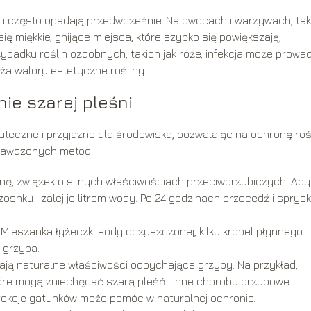
 i często opadają przedwcześnie. Na owocach i warzywach, tak
ię miękkie, gnijące miejsca, które szybko się powiększają,
padku roślin ozdobnych, takich jak róże, infekcja może prowad
ża walory estetyczne rośliny.
e szarej pleśni
uteczne i przyjazne dla środowiska, pozwalając na ochronę roś
prawdzonych metod:
nę, związek o silnych właściwościach przeciwgrzybiczych. Aby
snku i zalej je litrem wody. Po 24 godzinach przecedź i sprysk
Mieszanka łyżeczki sody oczyszczonej, kilku kropel płynnego
 grzyba.
mają naturalne właściwości odpychające grzyby. Na przykład,
które mogą zniechęcać szarą pleśń i inne choroby grzybowe.
fekcje gatunków może pomóc w naturalnej ochronie.