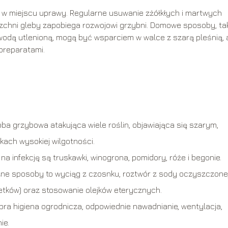
ci w miejscu uprawy. Regularne usuwanie zżółkłych i martwych
rzchni gleby zapobiega rozwojowi grzybni. Domowe sposoby, ta
wodą utlenioną, mogą być wsparciem w walce z szarą pleśnią, 
 preparatami.
ba grzybowa atakująca wiele roślin, objawiająca się szarym,
ach wysokiej wilgotności.
na infekcję są truskawki, winogrona, pomidory, róże i begonie.
ne sposoby to wyciąg z czosnku, roztwór z sody oczyszczonej
etków) oraz stosowanie olejków eterycznych.
bra higiena ogrodnicza, odpowiednie nawadnianie, wentylacja,
ie.