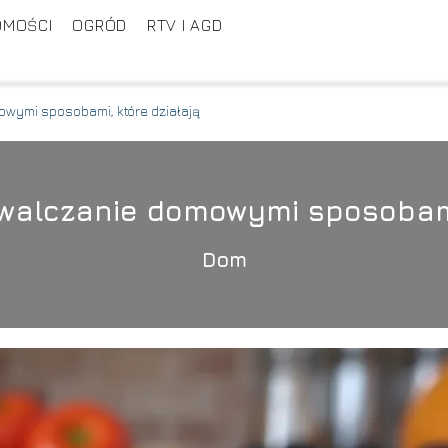
OMOŚCI
OGRÓD
RTV I AGD
owymi sposobami, które działają
zwalczanie domowymi sposobami,
Dom