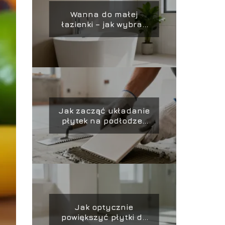
Wanna do małej
łazienki – jak wybrać
idealny model?
Jak zacząć układanie
płytek na podłodze?
Poradnik krok po kroku
Jak optycznie
powiększyć płytki do