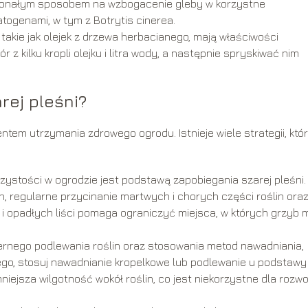
onałym sposobem na wzbogacenie gleby w korzystne
togenami, w tym z Botrytis cinerea.
, takie jak olejek z drzewa herbacianego, mają właściwości
z kilku kropli olejku i litra wody, a następnie spryskiwać nim
rej pleśni?
tem utrzymania zdrowego ogrodu. Istnieje wiele strategii, któ
ystości w ogrodzie jest podstawą zapobiegania szarej pleśni.
, regularne przycinanie martwych i chorych części roślin ora
 opadłych liści pomaga ograniczyć miejsca, w których grzyb 
ernego podlewania roślin oraz stosowania metod nawadniania,
 tego, stosuj nawadnianie kropelkowe lub podlewanie u podstawy
niejsza wilgotność wokół roślin, co jest niekorzystne dla rozwo