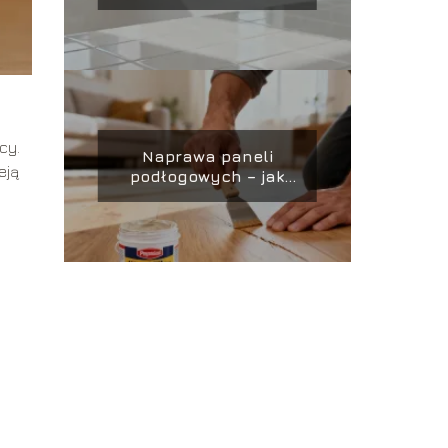
małej łazienki?
cy.
Naprawa paneli
eją
podłogowych – jak
zrobić to
samodzielnie?