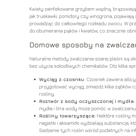
Kwiaty zainfekowane grzybem więdną, brązowieją
jak truskawki, pomidory czy winogrona, pojawiają s
prowadząc do całkowitego rozkładu owocu. W przy
do obumierania pąków i kwiatów, co znacznie obni
Domowe sposoby na zwalczani
Naturalne metody zwalczania szarej pleśni są sk
bez użycia szkodliwych chemikaliów. Oto kilka s
Wyciąg z czosnku:
Czosnek zawiera allicy
przygotować wyciąg, zmiażdż kilka ząbków czo
rośliny.
Roztwór z sody oczyszczonej i mydła:
mydła i litra wody może pomóc w zwalczaniu
Rośliny towarzyszące:
Niektóre rośliny 
nagietki i aksamitki wydzielają substancje, 
Sadzenie tych roślin wśród podatnych na in