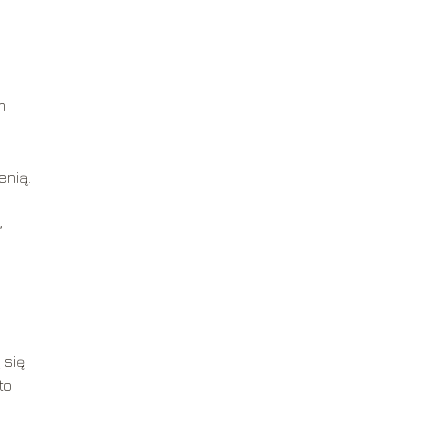
m
enią.
,
 się
to