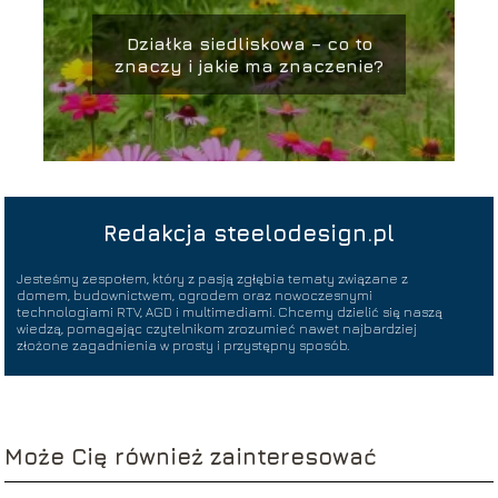
Działka siedliskowa – co to
znaczy i jakie ma znaczenie?
Redakcja steelodesign.pl
Jesteśmy zespołem, który z pasją zgłębia tematy związane z
domem, budownictwem, ogrodem oraz nowoczesnymi
technologiami RTV, AGD i multimediami. Chcemy dzielić się naszą
wiedzą, pomagając czytelnikom zrozumieć nawet najbardziej
złożone zagadnienia w prosty i przystępny sposób.
Może Cię również zainteresować