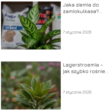
Jaka ziemia do
zamiokulkasa?
Wybór idealnej
mieszanki dla
rośliny
7 stycznia 2026
Lagerstroemia –
jak szybko rośnie i
co wpływa na jej
przyrost?
7 stycznia 2026