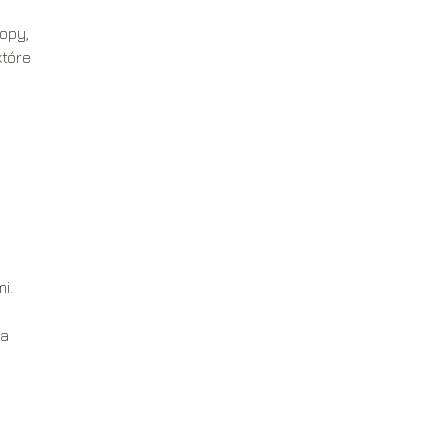
opy,
które
i.
na