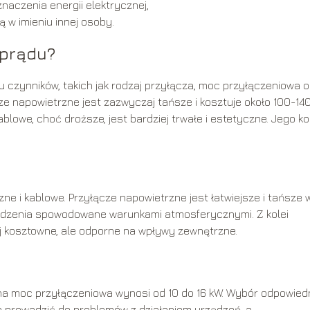
aczenia energii elektrycznej,
 w imieniu innej osoby.
 prądu?
ku czynników, takich jak rodzaj przyłącza, moc przyłączeniowa 
ze napowietrzne jest zazwyczaj tańsze i kosztuje około 100-140
blowe, choć droższe, jest bardziej trwałe i estetyczne. Jego k
zne i kablowe. Przyłącze napowietrzne jest łatwiejsze i tańsze 
kodzenia spowodowane warunkami atmosferycznymi. Z kolei
ej kosztowne, ale odporne na wpływy zewnętrzne.
a moc przyłączeniowa wynosi od 10 do 16 kW. Wybór odpowiedn
e prowadzić do problemów z działaniem urządzeń, a