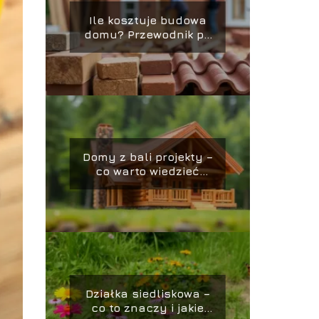
Ile kosztuje budowa
domu? Przewodnik po
kosztach i
oszczędnościach
Domy z bali projekty –
co warto wiedzieć
przed budową?
Działka siedliskowa –
co to znaczy i jakie