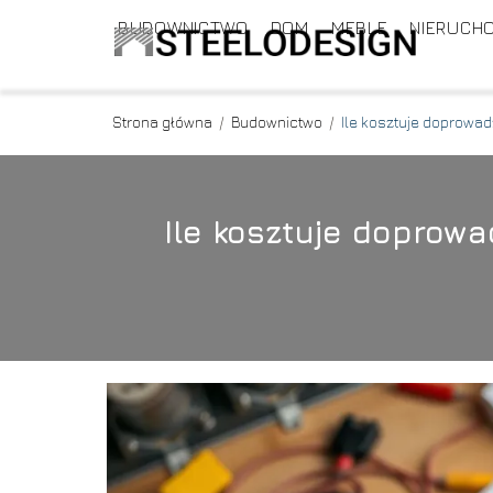
BUDOWNICTWO
DOM
MEBLE
NIERUCH
Strona główna
/
Budownictwo
/
Ile kosztuje doprowa
Ile kosztuje doprow