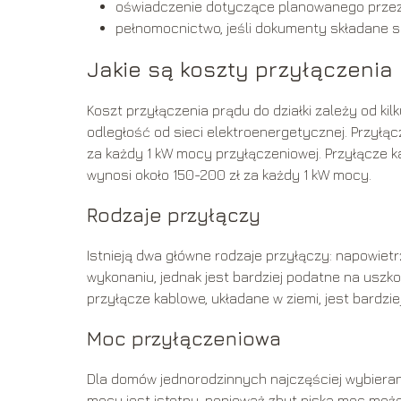
oświadczenie dotyczące planowanego przezn
pełnomocnictwo, jeśli dokumenty składane są
Jakie są koszty przyłączenia
Koszt przyłączenia prądu do działki zależy od kil
odległość od sieci elektroenergetycznej. Przyłąc
za każdy 1 kW mocy przyłączeniowej. Przyłącze ka
wynosi około 150-200 zł za każdy 1 kW mocy.
Rodzaje przyłączy
Istnieją dwa główne rodzaje przyłączy: napowietr
wykonaniu, jednak jest bardziej podatne na usz
przyłącze kablowe, układane w ziemi, jest bardzi
Moc przyłączeniowa
Dla domów jednorodzinnych najczęściej wybieran
mocy jest istotny, ponieważ zbyt niska moc moż