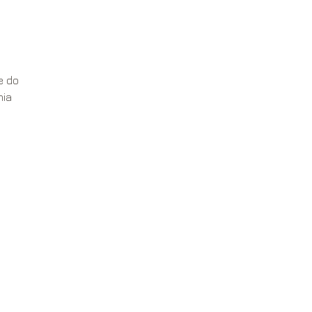
e do
nia