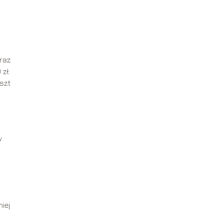
oraz
 zł
oszt
w
iej