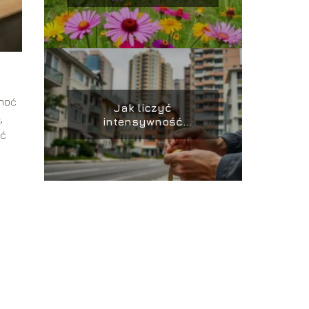
ma znaczenie?
choć
Jak liczyć
,
intensywność
ąć
zabudowy?
Przewodnik krok po
kroku