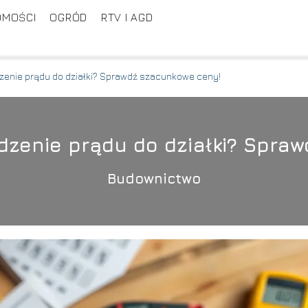
OMOŚCI
OGRÓD
RTV I AGD
dzenie prądu do działki? Sprawdź szacunkowe ceny!
adzenie prądu do działki? Spra
Budownictwo