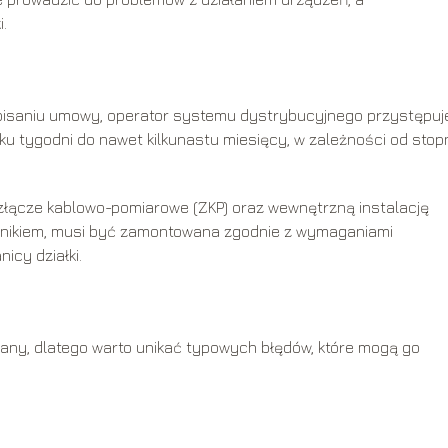
.
pisaniu umowy, operator systemu dystrybucyjnego przystępuj
lku tygodni do nawet kilkunastu miesięcy, w zależności od stop
złącze kablowo-pomiarowe (ZKP) oraz wewnętrzną instalację
icznikiem, musi być zamontowana zgodnie z wymaganiami
icy działki.
y
any, dlatego warto unikać typowych błędów, które mogą go