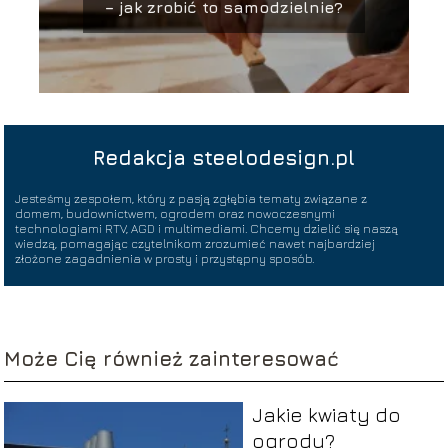
– jak zrobić to samodzielnie?
Redakcja steelodesign.pl
Jesteśmy zespołem, który z pasją zgłębia tematy związane z
domem, budownictwem, ogrodem oraz nowoczesnymi
technologiami RTV, AGD i multimediami. Chcemy dzielić się naszą
wiedzą, pomagając czytelnikom zrozumieć nawet najbardziej
złożone zagadnienia w prosty i przystępny sposób.
Może Cię również zainteresować
Jakie kwiaty do
ogrodu?