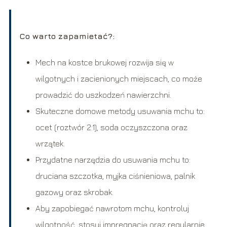
Co warto zapamietać?:
Mech na kostce brukowej rozwija się w
wilgotnych i zacienionych miejscach, co może
prowadzić do uszkodzeń nawierzchni.
Skuteczne domowe metody usuwania mchu to:
ocet (roztwór 2:1), soda oczyszczona oraz
wrzątek.
Przydatne narzędzia do usuwania mchu to:
druciana szczotka, myjka ciśnieniowa, palnik
gazowy oraz skrobak.
Aby zapobiegać nawrotom mchu, kontroluj
wilgotność, stosuj impregnację oraz regularnie