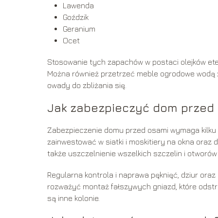
Lawenda
Goździk
Geranium
Ocet
Stosowanie tych zapachów w postaci olejków et
Można również przetrzeć meble ogrodowe wodą z
owady do zbliżania się.
Jak zabezpieczyć dom przed
Zabezpieczenie domu przed osami wymaga kilku p
zainwestować w siatki i moskitiery na okna oraz
także uszczelnienie wszelkich szczelin i otworó
Regularna kontrola i naprawa pęknięć, dziur ora
rozważyć montaż fałszywych gniazd, które odstras
są inne kolonie.