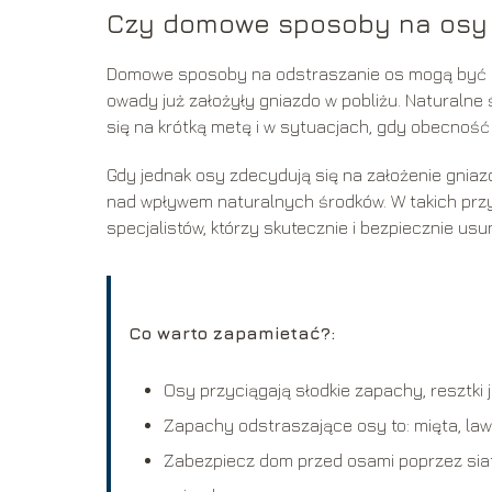
Czy domowe sposoby na osy 
Domowe sposoby na odstraszanie os mogą być sku
owady już założyły gniazdo w pobliżu. Naturalne ś
się na krótką metę i w sytuacjach, gdy obecność
Gdy jednak osy zdecydują się na założenie gniazd
nad wpływem naturalnych środków. W takich prz
specjalistów, którzy skutecznie i bezpiecznie us
Co warto zapamietać?:
Osy przyciągają słodkie zapachy, resztki 
Zapachy odstraszające osy to: mięta, lawe
Zabezpiecz dom przed osami poprzez siatk