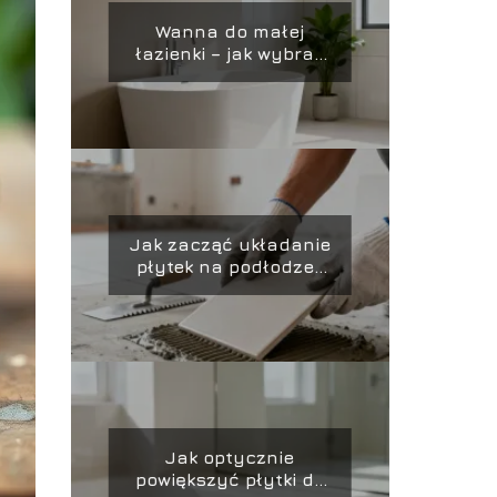
Wanna do małej
łazienki – jak wybrać
idealny model?
Jak zacząć układanie
płytek na podłodze?
Poradnik krok po kroku
Jak optycznie
powiększyć płytki do