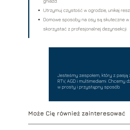
gniazd.
Utrzymuj czystość w ogrodzie, unikaj res
Domowe sposoby na osy są skuteczne w s
skorzystać z profesjonalnej dezynsekcji.
Jesteśmy zespołem, który z pasją
RTV, AGD i multimediami. Chcemy d
w prosty i przystępny sposób.
Może Cię również zainteresować