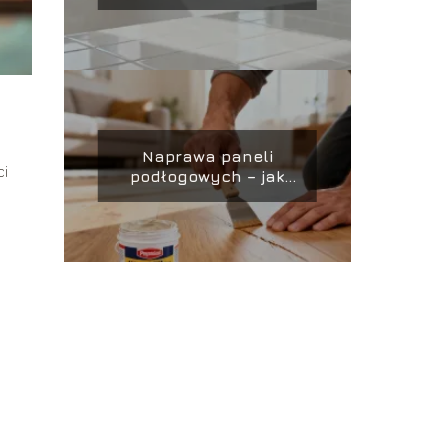
małej łazienki?
Naprawa paneli
ci
podłogowych – jak
zrobić to
samodzielnie?