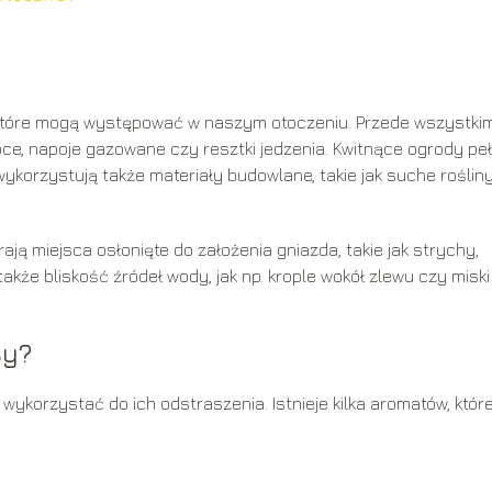
 które mogą występować w naszym otoczeniu. Przede wszystkim
woce, napoje gazowane czy resztki jedzenia. Kwitnące ogrody pe
ykorzystują także materiały budowlane, takie jak suche rośliny
ją miejsca osłonięte do założenia gniazda, takie jak strychy,
akże bliskość źródeł wody, jak np. krople wokół zlewu czy miski
sy?
ykorzystać do ich odstraszenia. Istnieje kilka aromatów, któr