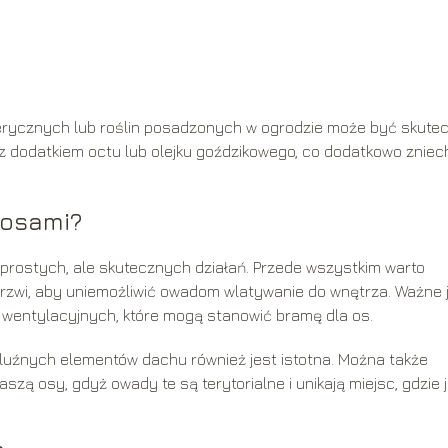
erycznych lub roślin posadzonych w ogrodzie może być skutec
 dodatkiem octu lub olejku goździkowego, co dodatkowo zniec
 osami?
rostych, ale skutecznych działań. Przede wszystkim warto
 drzwi, aby uniemożliwić owadom wlatywanie do wnętrza. Ważne 
w wentylacyjnych, które mogą stanowić bramę dla os.
z luźnych elementów dachu również jest istotna. Można także
zą osy, gdyż owady te są terytorialne i unikają miejsc, gdzie 