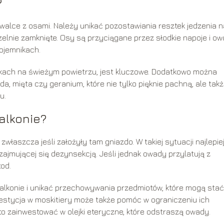
?
alce z osami. Należy unikać pozostawiania resztek jedzenia n
elnie zamknięte. Osy są przyciągane przez słodkie napoje i ow
ojemnikach.
łkach na świeżym powietrzu, jest kluczowe. Dodatkowo można
a, mięta czy geranium, które nie tylko pięknie pachną, ale tak
u.
alkonie?
właszcza jeśli założyły tam gniazdo. W takiej sytuacji najlepie
zajmującej się dezynsekcją. Jeśli jednak owady przylatują z
od.
lkonie i unikać przechowywania przedmiotów, które mogą stać
estycja w moskitiery może także pomóc w ograniczeniu ich
o zainwestować w olejki eteryczne, które odstraszą owady.