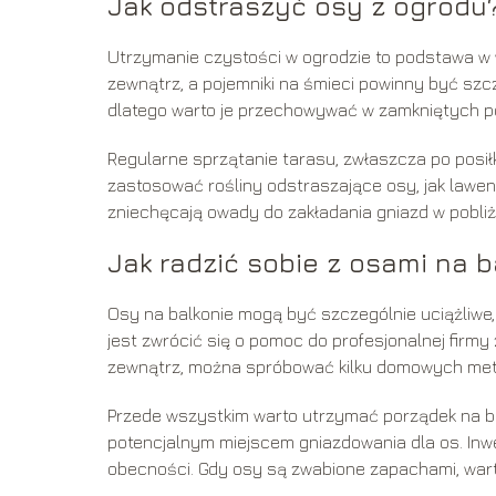
Jak odstraszyć osy z ogrodu
Utrzymanie czystości w ogrodzie to podstawa w w
zewnątrz, a pojemniki na śmieci powinny być szcz
dlatego warto je przechowywać w zamkniętych p
Regularne sprzątanie tarasu, zwłaszcza po posi
zastosować rośliny odstraszające osy, jak lawend
zniechęcają owady do zakładania gniazd w pobliż
Jak radzić sobie z osami na b
Osy na balkonie mogą być szczególnie uciążliwe, z
jest zwrócić się o pomoc do profesjonalnej firmy 
zewnątrz, można spróbować kilku domowych met
Przede wszystkim warto utrzymać porządek na ba
potencjalnym miejscem gniazdowania dla os. Inw
obecności. Gdy osy są zwabione zapachami, wart