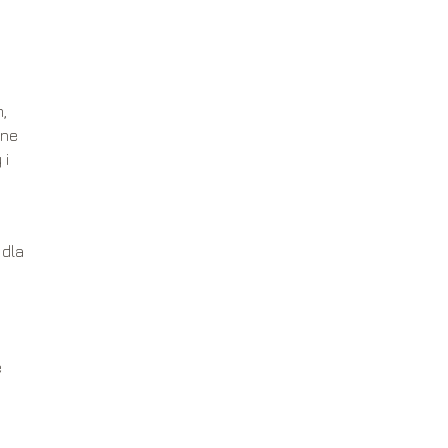
,
łne
 i
 dla
e