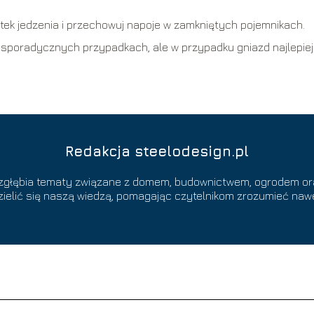
ztek jedzenia i przechowuj napoje w zamkniętych pojemnikach.
poradycznych przypadkach, ale w przypadku gniazd najlepiej
Redakcja steelodesign.pl
 zgłębia tematy związane z domem, budownictwem, ogrodem o
zielić się naszą wiedzą, pomagając czytelnikom zrozumieć nawe