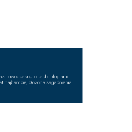
raz nowoczesnymi technologiami
t najbardziej złożone zagadnienia