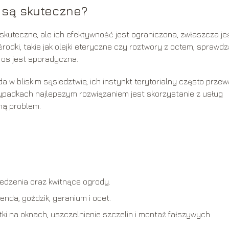
są skuteczne?
teczne, ale ich efektywność jest ograniczona, zwłaszcza jeś
rodki, takie jak olejki eteryczne czy roztwory z octem, sprawdz
 os jest sporadyczna.
a w bliskim sąsiedztwie, ich instynkt terytorialny często prze
ypadkach najlepszym rozwiązaniem jest skorzystanie z usług
uną problem.
jedzenia oraz kwitnące ogrody.
nda, goździk, geranium i ocet.
i na oknach, uszczelnienie szczelin i montaż fałszywych