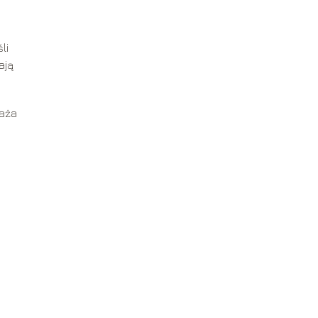
li
ają
waża