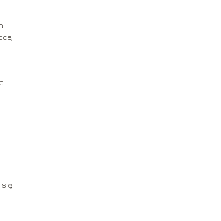
a
oce,
że
j
 się