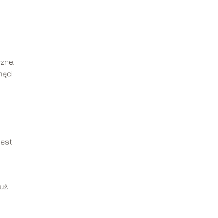
zne.
hęci
jest
już