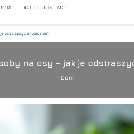
OMOŚCI
OGRÓD
RTV I AGD
je odstraszyć skutecznie?
by na osy – jak je odstraszy
Dom