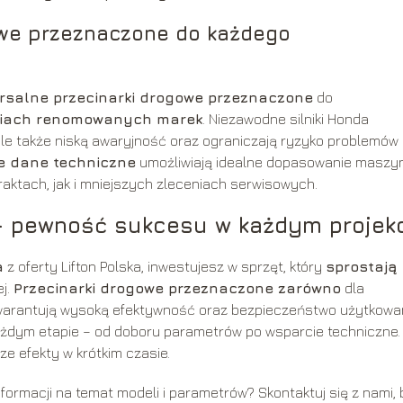
owe przeznaczone do każdego
rsalne przecinarki drogowe przeznaczone
do
niach renomowanych marek
. Niezawodne silniki Honda
 ale także niską awaryjność oraz ograniczają ryzyko problemów
e dane techniczne
umożliwiają idealne dopasowanie maszy
aktach, jak i mniejszych zleceniach serwisowych.
– pewność sukcesu w każdym projek
a
z oferty Lifton Polska, inwestujesz w sprzęt, który
sprostają
j.
Przecinarki drogowe przeznaczone zarówno
dla
 gwarantują wysoką efektywność oraz bezpieczeństwo użytkowan
żdym etapie – od doboru parametrów po wsparcie techniczne.
e efekty w krótkim czasie.
ormacji na temat modeli i parametrów? Skontaktuj się z nami, 