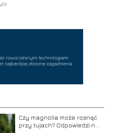
cji.
raz nowoczesnymi technologiami
t najbardziej złożone zagadnienia
Czy magnolia może rosnąć
przy tujach? Odpowiedzi na
najważniejsze pytania