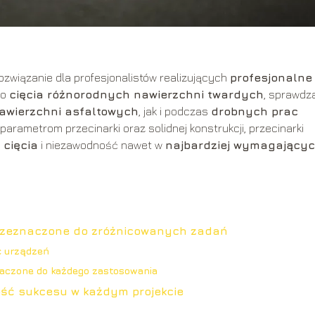
związanie dla profesjonalistów realizujących
profesjonalne
do
cięcia różnorodnych nawierzchni twardych
, sprawdz
awierzchni asfaltowych
, jak i podczas
drobnych prac
parametrom przecinarki oraz solidnej konstrukcji, przecinarki
cięcia
i niezawodność nawet w
najbardziej wymagający
 przeznaczone do zróżnicowanych zadań
ć urządzeń
naczone do każdego zastosowania
ść sukcesu w każdym projekcie