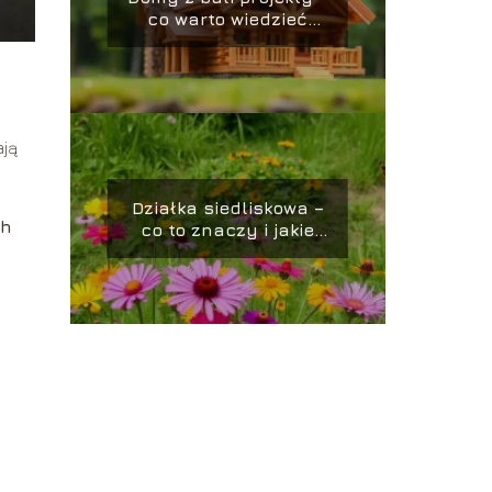
co warto wiedzieć
przed budową?
ają
Działka siedliskowa –
ch
co to znaczy i jakie
ma znaczenie?