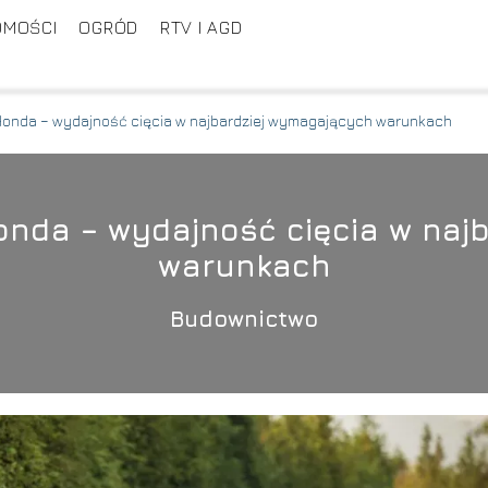
OMOŚCI
OGRÓD
RTV I AGD
Honda – wydajność cięcia w najbardziej wymagających warunkach
onda – wydajność cięcia w na
warunkach
Budownictwo