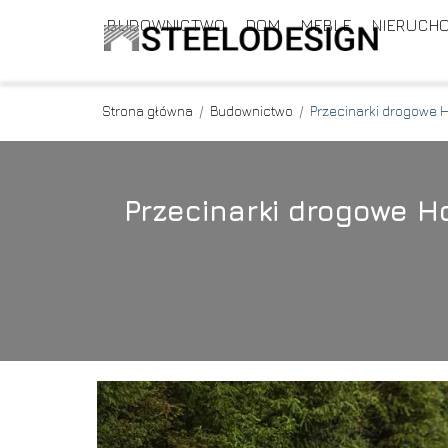
BUDOWNICTWO
DOM
MEBLE
NIERUCH
Strona główna
/
Budownictwo
/
Przecinarki drogowe 
Przecinarki drogowe H