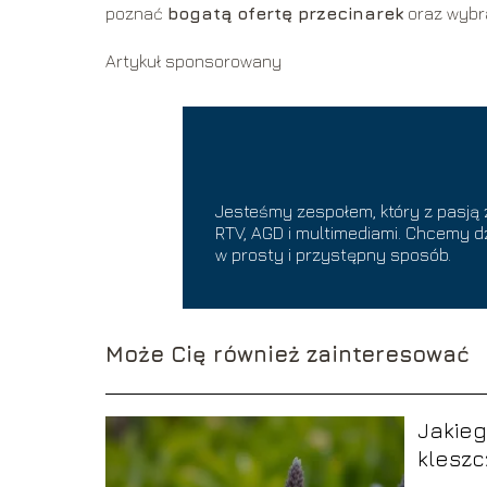
poznać
bogatą ofertę przecinarek
oraz wybra
Artykuł sponsorowany
Jesteśmy zespołem, który z pasją
RTV, AGD i multimediami. Chcemy d
w prosty i przystępny sposób.
Może Cię również zainteresować
Jakieg
kleszc
sposo