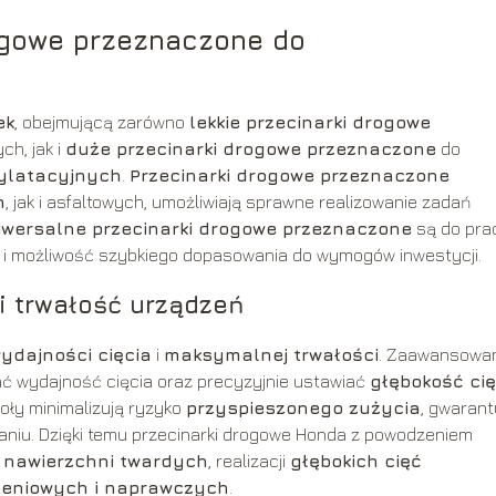
rogowe przeznaczone do
ek
, obejmującą zarówno
lekkie przecinarki drogowe
h, jak i
duże przecinarki drogowe przeznaczone
do
dylatacyjnych
.
Przecinarki drogowe przeznaczone
h
, jak i asfaltowych, umożliwiają sprawne realizowanie zadań
iwersalne przecinarki drogowe przeznaczone
są do pra
ć i możliwość szybkiego dopasowania do wymogów inwestycji.
i trwałość urządzeń
ydajności cięcia
i
maksymalnej trwałości
. Zaawansowa
ć wydajność cięcia oraz precyzyjnie ustawiać
głębokość cię
oły minimalizują ryzyko
przyspieszonego zużycia
, gwarant
iu. Dzięki temu przecinarki drogowe Honda z powodzeniem
 nawierzchni twardych
, realizacji
głębokich cięć
eniowych i naprawczych
.