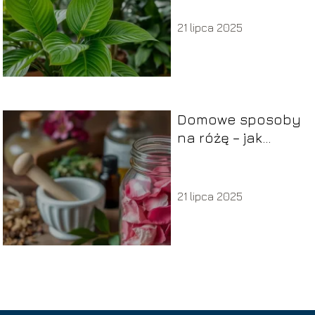
Twojego wnętrza
21 lipca 2025
Domowe sposoby
na różę – jak
skutecznie leczyć
chorobę?
21 lipca 2025