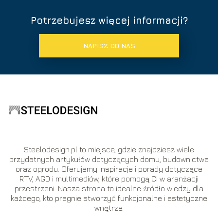
Potrzebujesz więcej informacji?
NAPISZ DO NAS
Steelodesign.pl to miejsce, gdzie znajdziesz wiele
przydatnych artykułów dotyczących domu, budownictwa
oraz ogrodu. Oferujemy inspiracje i porady dotyczące
RTV, AGD i multimediów, które pomogą Ci w aranżacji
przestrzeni. Nasza strona to idealne źródło wiedzy dla
każdego, kto pragnie stworzyć funkcjonalne i estetyczne
wnętrze.