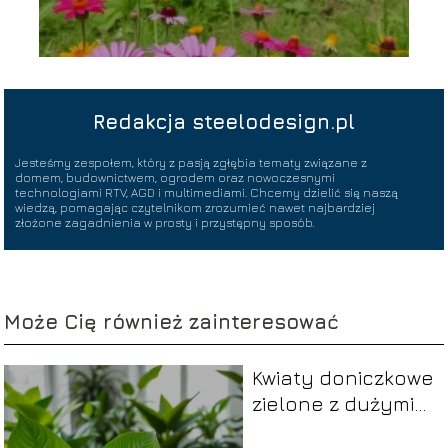
Redakcja steelodesign.pl
Jesteśmy zespołem, który z pasją zgłębia tematy związane z
domem, budownictwem, ogrodem oraz nowoczesnymi
technologiami RTV, AGD i multimediami. Chcemy dzielić się naszą
wiedzą, pomagając czytelnikom zrozumieć nawet najbardziej
złożone zagadnienia w prosty i przystępny sposób.
Może Cię również zainteresować
Kwiaty doniczkowe
zielone z dużymi
liśćmi – idealne do