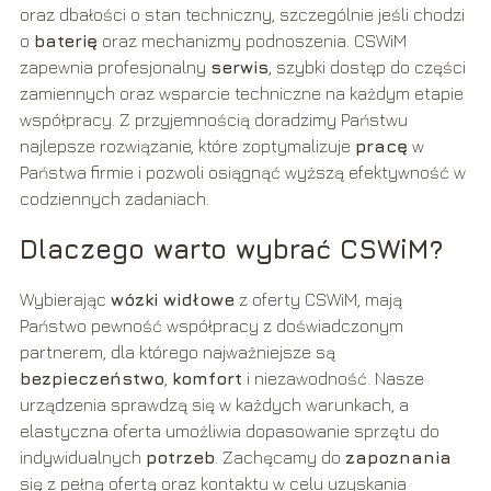
oraz dbałości o stan techniczny, szczególnie jeśli chodzi
o
baterię
oraz mechanizmy podnoszenia. CSWiM
zapewnia profesjonalny
serwis
, szybki dostęp do części
zamiennych oraz wsparcie techniczne na każdym etapie
współpracy. Z przyjemnością doradzimy Państwu
najlepsze rozwiązanie, które zoptymalizuje
pracę
w
Państwa firmie i pozwoli osiągnąć wyższą efektywność w
codziennych zadaniach.
Dlaczego warto wybrać CSWiM?
Wybierając
wózki widłowe
z oferty CSWiM, mają
Państwo pewność współpracy z doświadczonym
partnerem, dla którego najważniejsze są
bezpieczeństwo
,
komfort
i niezawodność. Nasze
urządzenia sprawdzą się w każdych warunkach, a
elastyczna oferta umożliwia dopasowanie sprzętu do
indywidualnych
potrzeb
. Zachęcamy do
zapoznania
się z pełną ofertą oraz kontaktu w celu uzyskania