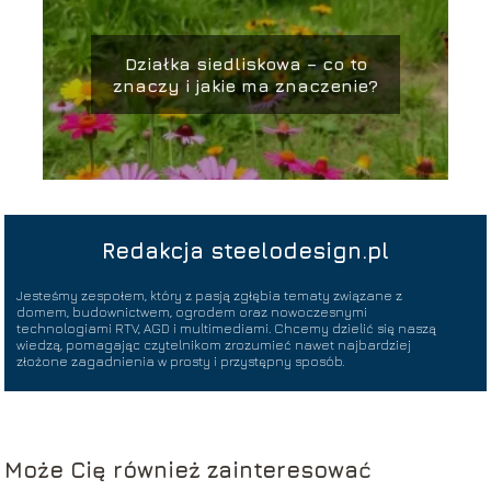
Działka siedliskowa – co to
znaczy i jakie ma znaczenie?
Redakcja steelodesign.pl
Jesteśmy zespołem, który z pasją zgłębia tematy związane z
domem, budownictwem, ogrodem oraz nowoczesnymi
technologiami RTV, AGD i multimediami. Chcemy dzielić się naszą
wiedzą, pomagając czytelnikom zrozumieć nawet najbardziej
złożone zagadnienia w prosty i przystępny sposób.
Może Cię również zainteresować