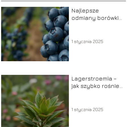
Najlepsze
odmiany borówki
amerykańskiej –
co warto wiedzieć?
1 stycznia 2025
Lagerstroemia –
jak szybko rośnie i
co wpływa na jej
przyrost?
1 stycznia 2025